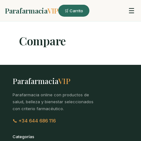
Parafarmacia
VIP
☰
🛒 Carrito
Compare
Parafarmacia
VIP
Parafarmacia online con productos de
salud, belleza y bienestar seleccionados
con criterio farmacéutico.
📞 +34 644 686 116
Categorías