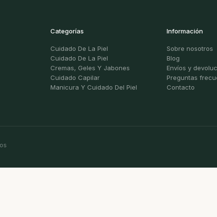
Categorías
Información
Cuidado De La Piel
Sobre nosotros
Cuidado De La Piel
Blog
Cremas, Geles Y Jabones
Envíos y devolu
Cuidado Capilar
Preguntas frecu
Manicura Y Cuidado Del Piel
Contacto
dos