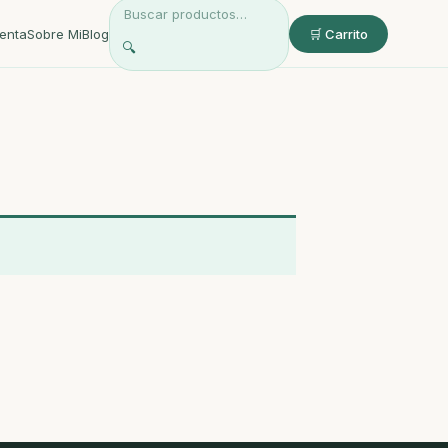
enta
Sobre Mi
Blog
🛒 Carrito
🔍