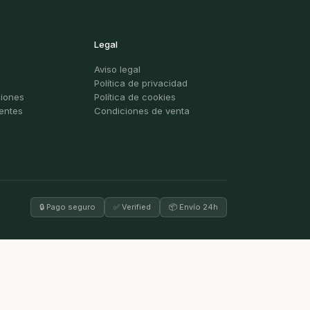
Legal
Aviso legal
Política de privacidad
ciones
Política de cookies
entes
Condiciones de venta
🔒 Pago seguro
✅ Verified
📦 Envío 24h