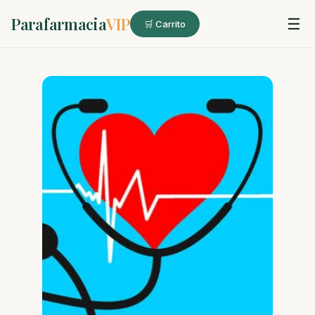
Parafarmacia
VIP
☰
🛒 Carrito