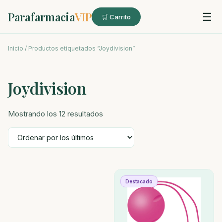
Parafarmacia
VIP
☰
🛒 Carrito
Inicio
/ Productos etiquetados “Joydivision”
Joydivision
Ordenado
Mostrando los 12 resultados
por
los
últimos
Destacado