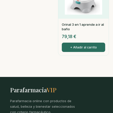
Orinal 3 en 1 aprende a ir al
baño
79,18
€
+ Añadir al carrito
Parafarmacia
VIP
Parafarmacia online con productos de
salud, belleza y bienestar seleccionados
con criterio farmacéutico.