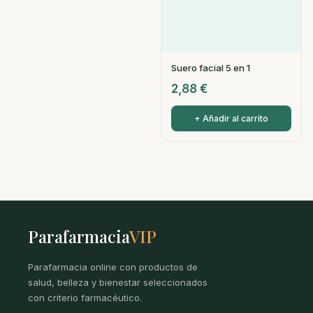
Suero facial 5 en 1
2,88
€
+ Añadir al carrito
Parafarmacia
VIP
Parafarmacia online con productos de
salud, belleza y bienestar seleccionados
con criterio farmacéutico.