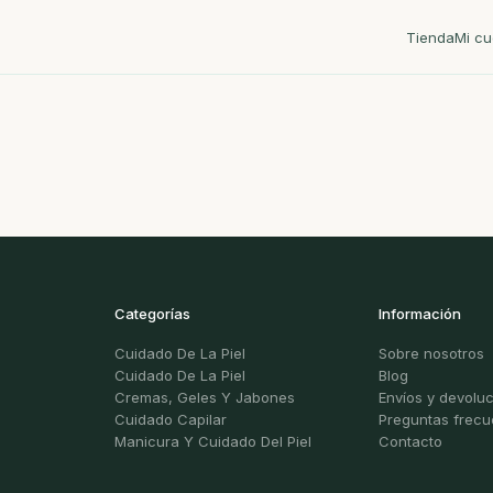
Tienda
Mi cu
Categorías
Información
Cuidado De La Piel
Sobre nosotros
Cuidado De La Piel
Blog
Cremas, Geles Y Jabones
Envíos y devolu
Cuidado Capilar
Preguntas frecu
Manicura Y Cuidado Del Piel
Contacto