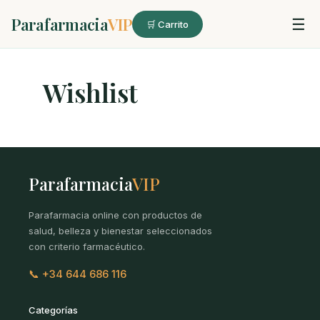
Parafarmacia
VIP
☰
🛒 Carrito
Wishlist
Parafarmacia
VIP
Parafarmacia online con productos de
salud, belleza y bienestar seleccionados
con criterio farmacéutico.
📞 +34 644 686 116
Categorías