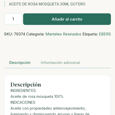
ACEITE DE ROSA MOSQUETA 20ML GOTERO
ACEITE
Añadir al carrito
DE
ROSA
SKU:
79374
Categoría:
Manteles Resinados
Etiqueta:
EBERS
MOSQUETA
20ML
GOTERO
cantidad
Descripción
Información adicional
Descripción
INGREDIENTES:
Aceite de rosa mosqueta 100%
INDICACIONES:
Aceite con propiedades antienvejecimiento,
iluminando y disminuyendo arrugas y líneas de