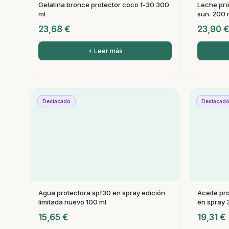
Gelatina bronce protector coco f-30 300
Leche prot
ml
sun. 200 
23,68
€
23,90
+ Leer más
Destacado
Destacad
Agua protectora spf30 en spray edición
Aceite pro
limitada nuevo 100 ml
en spray 
15,65
€
19,31
€