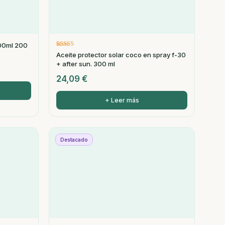
200ml 200
Valorado
1
Aceite protector solar coco en spray f-30
con
+ after sun. 300 ml
5.00
de 5 en base
24,09
€
a
valoración
de un
cliente
+ Leer más
Destacado