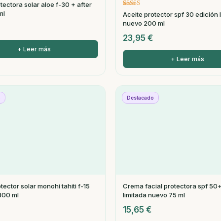
ectora solar aloe f-30 + after
Valorado
1
ml
Aceite protector spf 30 edición 
con
nuevo 200 ml
5.00
€
de 5 en base
23,95
€
a
valoración
de un
cliente
+ Leer más
+ Leer más
o
Destacado
tector solar monohi tahiti f-15
Crema facial protectora spf 50+
300 ml
limitada nuevo 75 ml
15,65
€