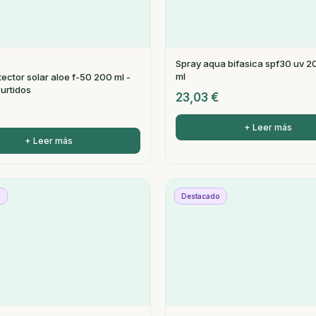
Spray aqua bifasica spf30 uv 
ml
ector solar aloe f-50 200 ml -
urtidos
23,03
€
e
es
+ Leer más
+ Leer más
o
Destacado