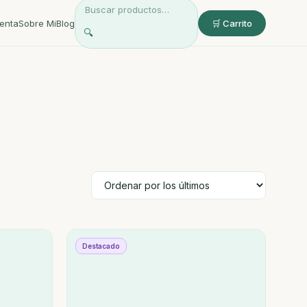
enta
Sobre Mi
Blog
🛒 Carrito
🔍
Destacado