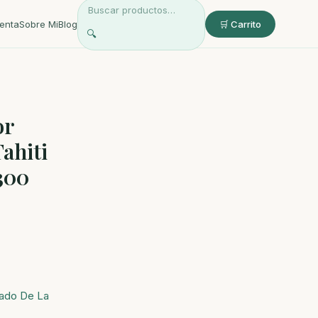
enta
Sobre Mi
Blog
🛒 Carrito
🔍
or
ahiti
300
ado De La