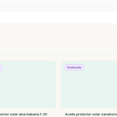
o
Destacado
tector solar aloe babaria f-30
Aceite protector solar zanahori