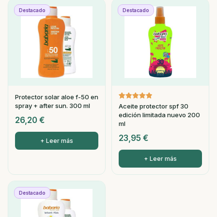
Destacado
Destacado
Protector solar aloe f-50 en
Valorado
1
spray + after sun. 300 ml
Aceite protector spf 30
con
edición limitada nuevo 200
5.00
26,20
€
de 5 en
ml
base a
valoración
23,95
€
de un
+ Leer más
cliente
+ Leer más
Destacado