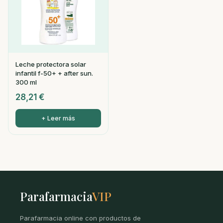
Leche protectora solar
infantil f-50+ + after sun.
300 ml
28,21
€
+ Leer más
Parafarmacia
VIP
Parafarmacia online con productos de