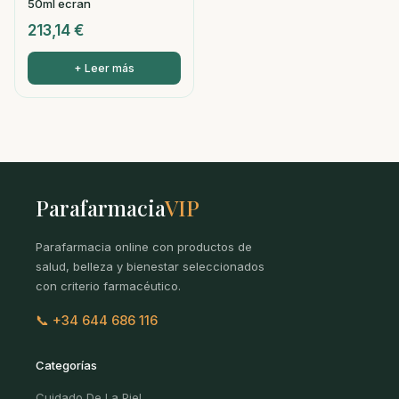
50ml ecran
213,14
€
+ Leer más
Parafarmacia
VIP
Parafarmacia online con productos de
salud, belleza y bienestar seleccionados
con criterio farmacéutico.
📞 +34 644 686 116
Categorías
Cuidado De La Piel