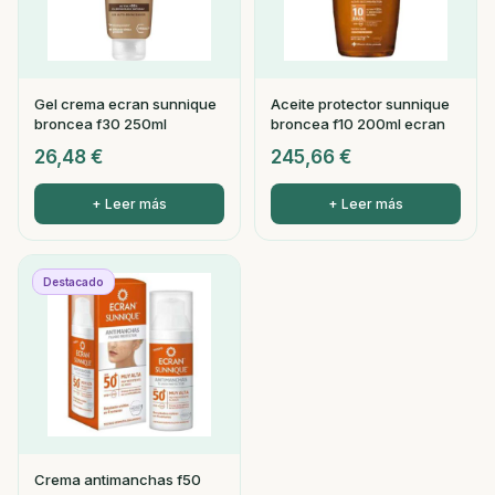
Gel crema ecran sunnique
Aceite protector sunnique
broncea f30 250ml
broncea f10 200ml ecran
26,48
€
245,66
€
+ Leer más
+ Leer más
Destacado
Crema antimanchas f50