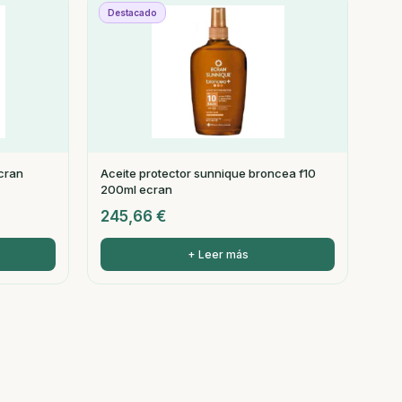
Destacado
cran
Aceite protector sunnique broncea f10
200ml ecran
245,66
€
+ Leer más