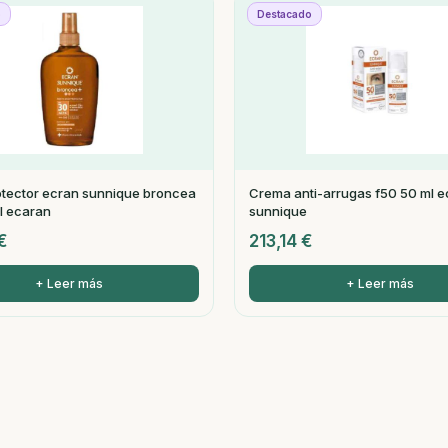
o
Destacado
otector ecran sunnique broncea
Crema anti-arrugas f50 50 ml e
l ecaran
sunnique
€
213,14
€
+ Leer más
+ Leer más