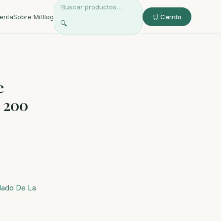
enta
Sobre Mi
Blog
🛒 Carrito
🔍
e
 200
dado De La