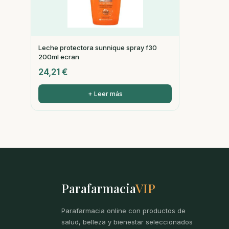
Leche protectora sunnique spray f30
200ml ecran
24,21
€
+ Leer más
Parafarmacia
VIP
Parafarmacia online con productos de
salud, belleza y bienestar seleccionados