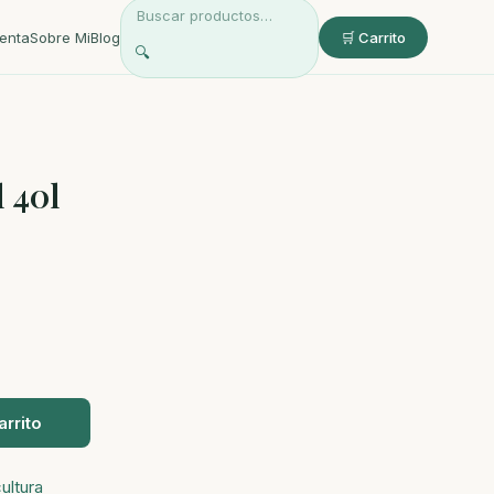
enta
Sobre Mi
Blog
🛒 Carrito
🔍
l 40l
arrito
ultura