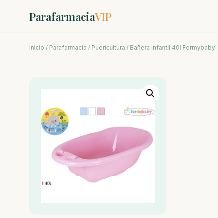
Parafarmacia
VIP
Inicio
/
Parafarmacia
/
Puericultura
/ Bañera Infantil 40l Formybaby