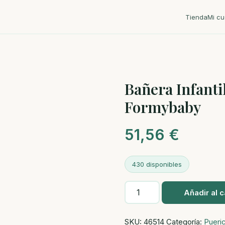
Tienda
Mi cu
Bañera Infanti
Formybaby
51,56
€
430 disponibles
Bañera
Añadir al c
Infantil
40l
SKU:
46514
Categoría:
Pueric
Formybaby