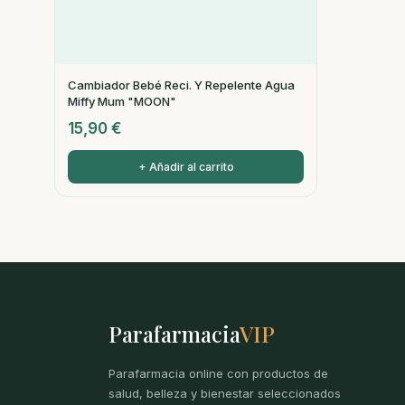
Cambiador Bebé Reci. Y Repelente Agua
Miffy Mum "MOON"
15,90
€
+ Añadir al carrito
Parafarmacia
VIP
Parafarmacia online con productos de
salud, belleza y bienestar seleccionados