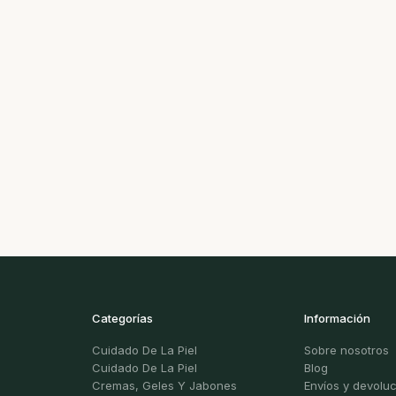
Categorías
Información
Cuidado De La Piel
Sobre nosotros
Cuidado De La Piel
Blog
Cremas, Geles Y Jabones
Envíos y devolu