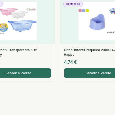
o
Destacado
antil Transparente 50lt.
Orinal Infantil Pequeсo 238x2
y
Happy
€
4,74
€
+ Añadir al carrito
+ Añadir al carrito