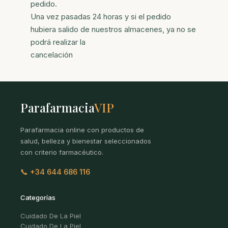
pedido.
Una vez pasadas 24 horas y si el pedido
hubiera salido de nuestros almacenes, ya no se
podrá realizar la
cancelación
Parafarmacia
VIP
Parafarmacia online con productos de
salud, belleza y bienestar seleccionados
con criterio farmacéutico.
📞 +34 644 686 116
Categorías
Cuidado De La Piel
Cuidado De La Piel