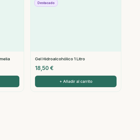
Destacado
melia
Gel Hidroalcohólico 1 Litro
18,50
€
+ Añadir al carrito