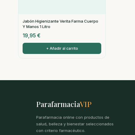
Jabón Higienizante Verita Farma Cuerpo
Y Manos 1 Litro
19,95
€
+ Añadir al carrito
Parafarmacia
VIP
Parafarmacia online con productos de
salud, belleza y bienestar seleccionados
con criterio farmacéutico.