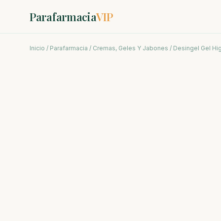
Parafarmacia
VIP
Inicio
/
Parafarmacia
/
Cremas, Geles Y Jabones
/ Desingel Gel Hi