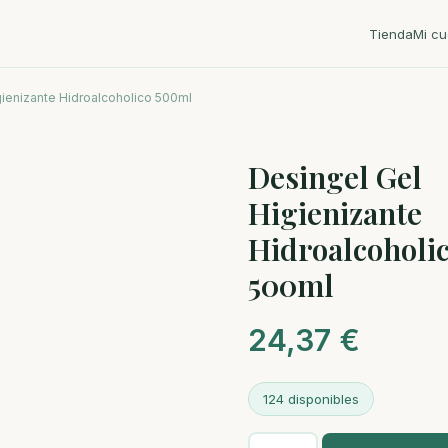
Tienda
Mi cu
gienizante Hidroalcoholico 500ml
Desingel Gel
Higienizante
Hidroalcoholi
500ml
24,37
€
124 disponibles
Desingel