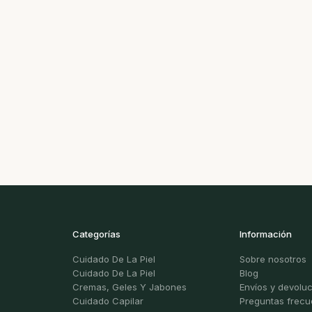
Categorías
Información
Cuidado De La Piel
Sobre nosotros
Cuidado De La Piel
Blog
Cremas, Geles Y Jabones
Envíos y devolu
Cuidado Capilar
Preguntas frecu