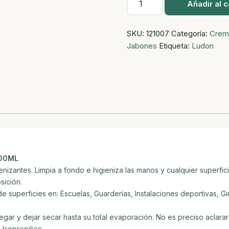
Añadir al c
Gel
Higienizante
SKU:
121007
Categoría:
Crem
Hidroalcoholico
Jabones
Etiqueta:
Ludon
500ml
cantidad
500ML
izantes. Limpia a fondo e higieniza las manos y cualquier superfici
sición.
de superficies en: Escuelas, Guarderías, Instalaciones deportivas, G
gar y dejar secar hasta su total evaporación. No es preciso aclarar 
sopropilico.