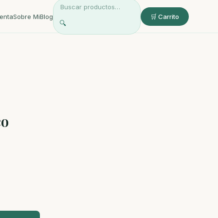
enta
Sobre Mi
Blog
🛒 Carrito
🔍
co