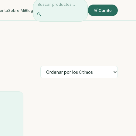
enta
Sobre Mi
Blog
🛒 Carrito
🔍