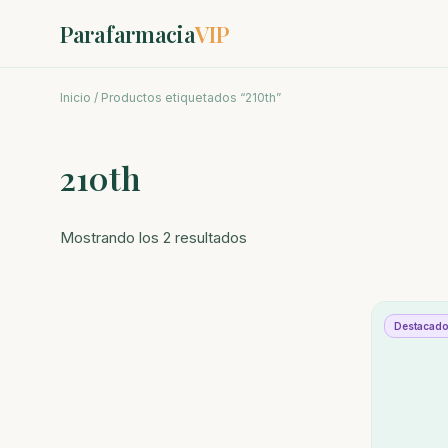
Parafarmacia
VIP
Inicio
/ Productos etiquetados “210th”
210th
Ordenado
Mostrando los 2 resultados
por
los
últimos
Destacad