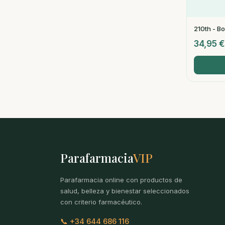
210th - B
34,95
€
Parafarmacia
VIP
Parafarmacia online con productos de
salud, belleza y bienestar seleccionados
con criterio farmacéutico.
📞 +34 644 686 116