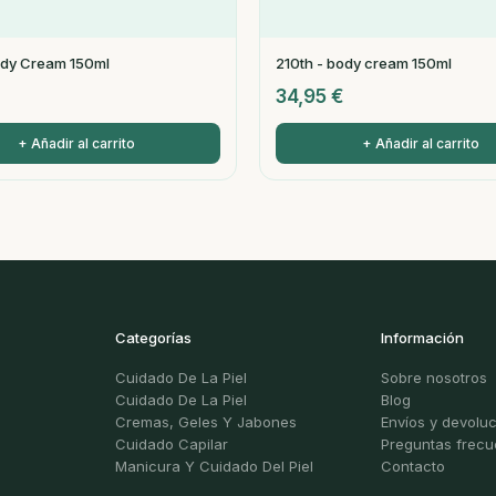
ody Cream 150ml
210th - body cream 150ml
34,95
€
+ Añadir al carrito
+ Añadir al carrito
Categorías
Información
Cuidado De La Piel
Sobre nosotros
Cuidado De La Piel
Blog
Cremas, Geles Y Jabones
Envíos y devolu
Cuidado Capilar
Preguntas frecu
Manicura Y Cuidado Del Piel
Contacto