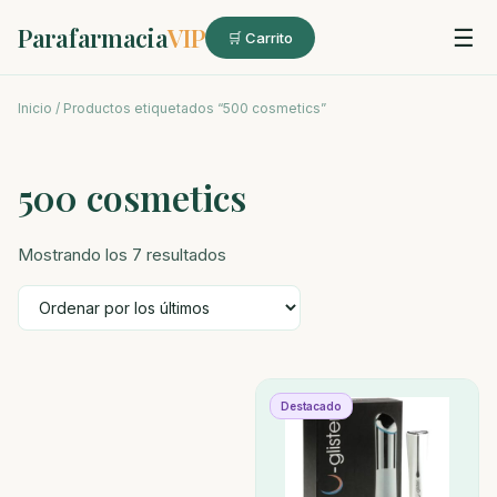
Parafarmacia
VIP
☰
🛒 Carrito
Inicio
/ Productos etiquetados “500 cosmetics”
500 cosmetics
Ordenado
Mostrando los 7 resultados
por
los
últimos
Destacado