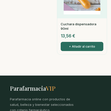
Cuchara dispensadora
90ml
13,56
€
+ Añadir al carrito
Parafarmacia
VIP
Parafarmacia online con productos de
salud, belleza y bienestar seleccionados
con criterio farmacéutico.