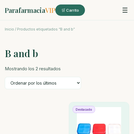
Parafarmacia
VIP
☰
🛒 Carrito
Inicio
/ Productos etiquetados “B and b”
B and b
Ordenado
Mostrando los 2 resultados
por
los
últimos
Destacado