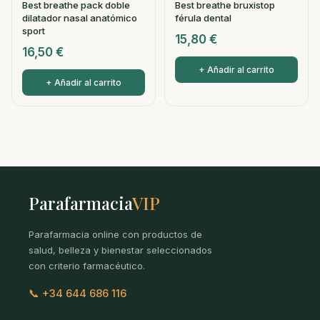
Best breathe pack doble
Best breathe bruxistop
dilatador nasal anatómico
férula dental
sport
15,80
€
16,50
€
+ Añadir al carrito
+ Añadir al carrito
Parafarmacia
VIP
Parafarmacia online con productos de
salud, belleza y bienestar seleccionados
con criterio farmacéutico.
📞 +34 644 686 116