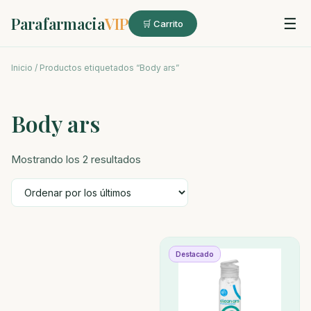
Parafarmacia
VIP
☰
🛒 Carrito
Inicio
/ Productos etiquetados “Body ars”
Body ars
Ordenado
Mostrando los 2 resultados
por
los
últimos
Destacado