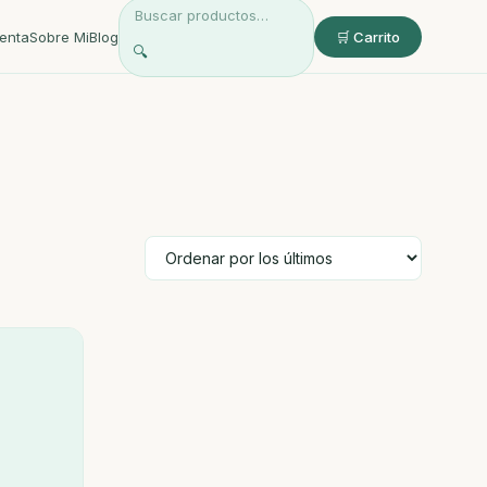
enta
Sobre Mi
Blog
🛒 Carrito
🔍