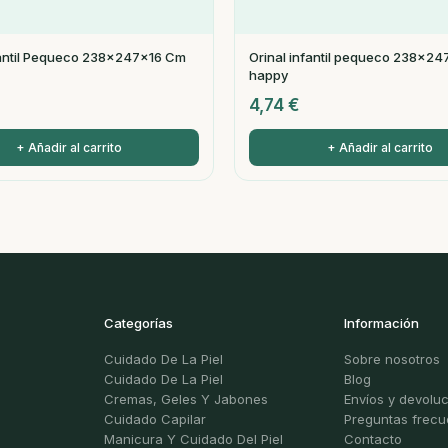
fantil Pequeсo 238x247x16 Cm
Orinal infantil pequeсo 238x2
happy
4,74
€
+ Añadir al carrito
+ Añadir al carrito
Categorías
Información
Cuidado De La Piel
Sobre nosotros
Cuidado De La Piel
Blog
Cremas, Geles Y Jabones
Envíos y devolu
Cuidado Capilar
Preguntas frecu
Manicura Y Cuidado Del Piel
Contacto