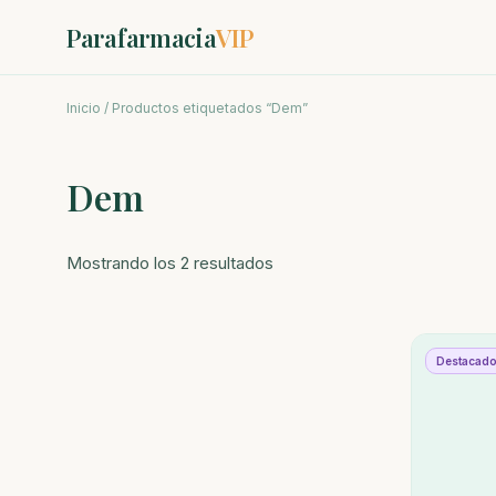
Parafarmacia
VIP
Inicio
/ Productos etiquetados “Dem”
Dem
Ordenado
Mostrando los 2 resultados
por
los
últimos
Destacad