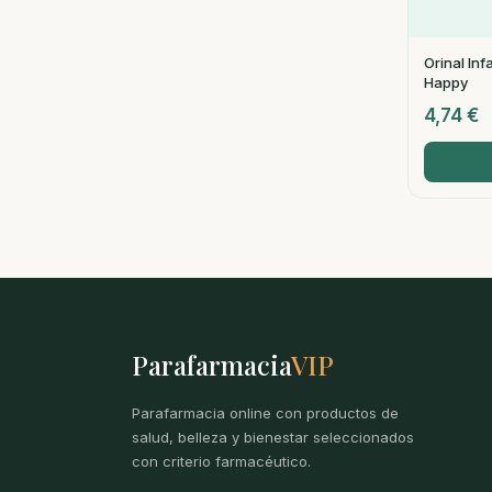
Orinal In
Happy
4,74
€
Parafarmacia
VIP
Parafarmacia online con productos de
salud, belleza y bienestar seleccionados
con criterio farmacéutico.