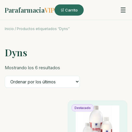
Parafarmacia
VIP
☰
🛒 Carrito
Inicio
/ Productos etiquetados “Dyns”
Dyns
Ordenado
Mostrando los 6 resultados
por
los
últimos
Destacado