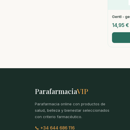
Gentl - ge
14,95
€
Parafarmacia
VIP
Parafarmacia online con productos de
salud, belleza y bienestar seleccionados
con criterio farmacéutico.
📞 +34 644 686 116