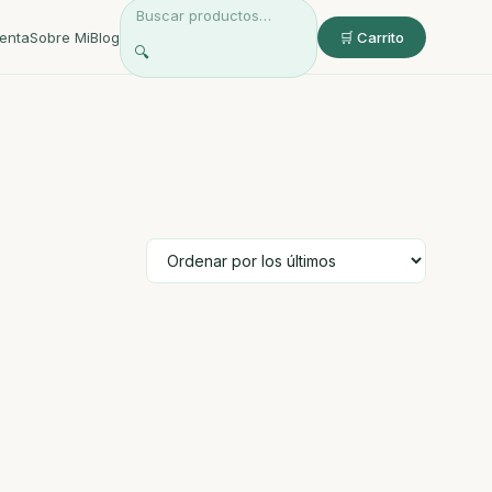
enta
Sobre Mi
Blog
🛒 Carrito
🔍