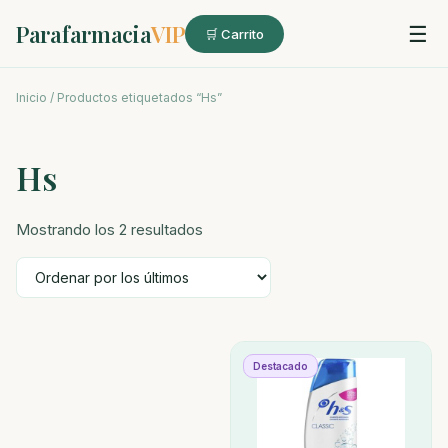
Parafarmacia
VIP
☰
🛒 Carrito
Inicio
/ Productos etiquetados “Hs”
Hs
Ordenado
Mostrando los 2 resultados
por
los
últimos
Destacado