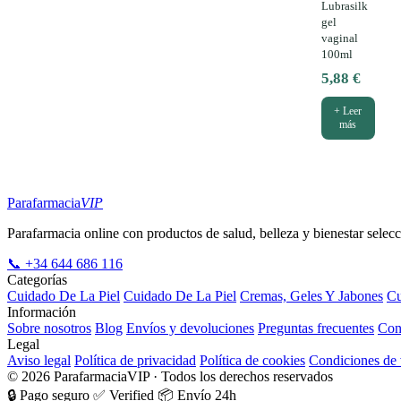
Lubrasilk
gel
vaginal
100ml
5,88
€
+ Leer
más
Parafarmacia
VIP
Parafarmacia online con productos de salud, belleza y bienestar selecc
📞 +34 644 686 116
Categorías
Cuidado De La Piel
Cuidado De La Piel
Cremas, Geles Y Jabones
Cu
Información
Sobre nosotros
Blog
Envíos y devoluciones
Preguntas frecuentes
Con
Legal
Aviso legal
Política de privacidad
Política de cookies
Condiciones de 
© 2026 ParafarmaciaVIP · Todos los derechos reservados
🔒 Pago seguro
✅ Verified
📦 Envío 24h