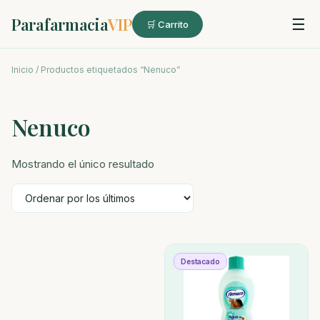
Parafarmacia
VIP
☰
🛒 Carrito
Inicio
/ Productos etiquetados “Nenuco”
Nenuco
Mostrando el único resultado
Destacado