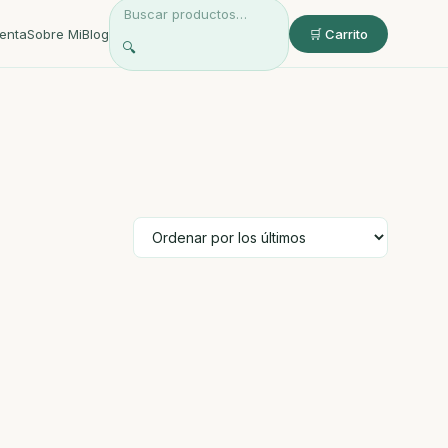
enta
Sobre Mi
Blog
🛒 Carrito
🔍