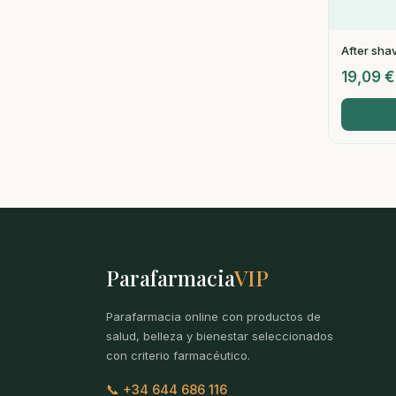
After sha
19,09
€
Parafarmacia
VIP
Parafarmacia online con productos de
salud, belleza y bienestar seleccionados
con criterio farmacéutico.
📞 +34 644 686 116