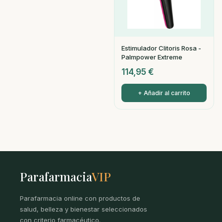
Estimulador Clitoris Rosa -
Palmpower Extreme
114,95
€
+ Añadir al carrito
Parafarmacia
VIP
Parafarmacia online con productos de
salud, belleza y bienestar seleccionados
con criterio farmacéutico.