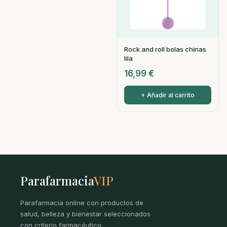
Rock and roll bolas chinas
lila
16,99
€
+ Añadir al carrito
Parafarmacia
VIP
Parafarmacia online con productos de
salud, belleza y bienestar seleccionados
con criterio farmacéutico.