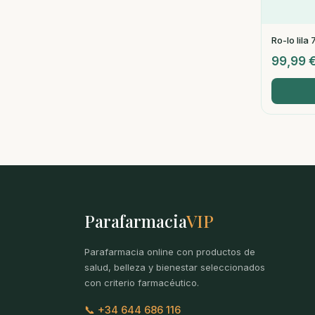
Ro-lo lila 
99,99
Parafarmacia
VIP
Parafarmacia online con productos de
salud, belleza y bienestar seleccionados
con criterio farmacéutico.
📞 +34 644 686 116