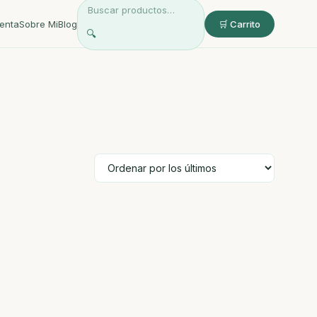
enta
Sobre Mi
Blog
🛒 Carrito
🔍