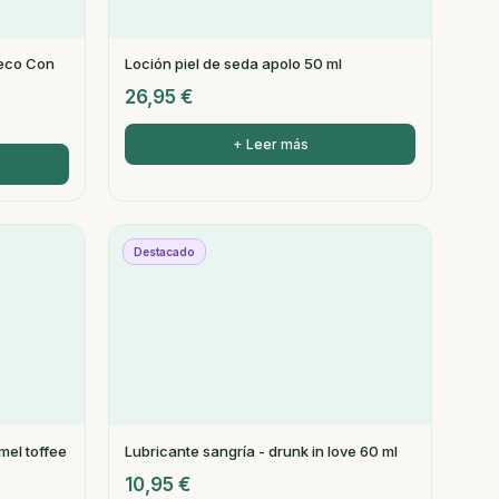
Seco Con
Loción piel de seda apolo 50 ml
26,95
€
+ Leer más
Destacado
mel toffee
Lubricante sangría - drunk in love 60 ml
10,95
€