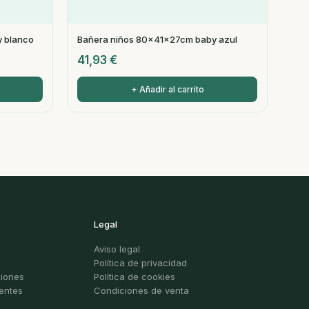
 blanco
Bañera niños 80x41x27cm baby azul
41,93
€
+ Añadir al carrito
Legal
Aviso legal
Política de privacidad
ciones
Política de cookies
entes
Condiciones de venta