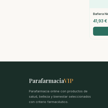
Bañera N
41,93
€
Parafarmacia
VIP
Parafarmacia online con productos de
salud, belleza y bienestar seleccionados
con criterio farmacéutico.