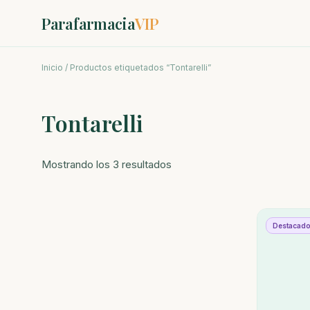
Parafarmacia
VIP
Inicio
/ Productos etiquetados “Tontarelli”
Tontarelli
Ordenado
Mostrando los 3 resultados
por
los
últimos
Destacad