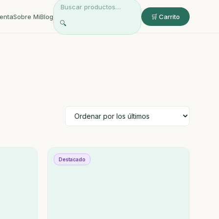
enta
Sobre Mi
Blog
🛒 Carrito
🔍
Destacado