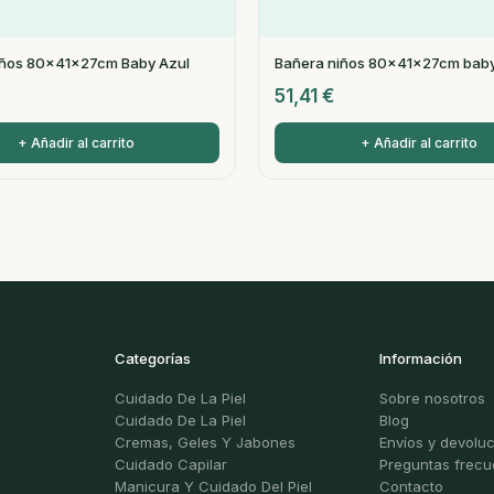
iños 80x41x27cm Baby Azul
Bañera niños 80x41x27cm baby
51,41
€
+ Añadir al carrito
+ Añadir al carrito
Categorías
Información
Cuidado De La Piel
Sobre nosotros
Cuidado De La Piel
Blog
Cremas, Geles Y Jabones
Envíos y devolu
Cuidado Capilar
Preguntas frecu
Manicura Y Cuidado Del Piel
Contacto