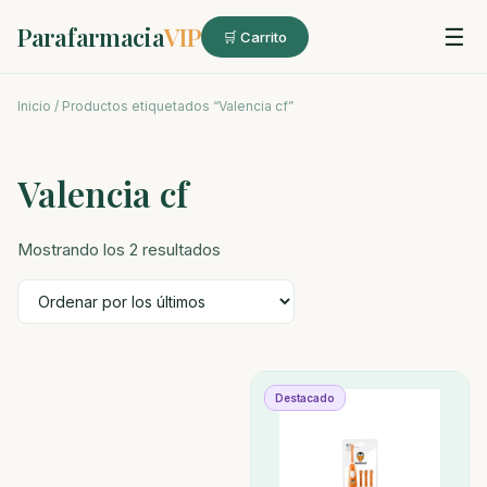
Parafarmacia
VIP
☰
🛒 Carrito
Inicio
/ Productos etiquetados “Valencia cf”
Valencia cf
Ordenado
Mostrando los 2 resultados
por
los
últimos
Destacado