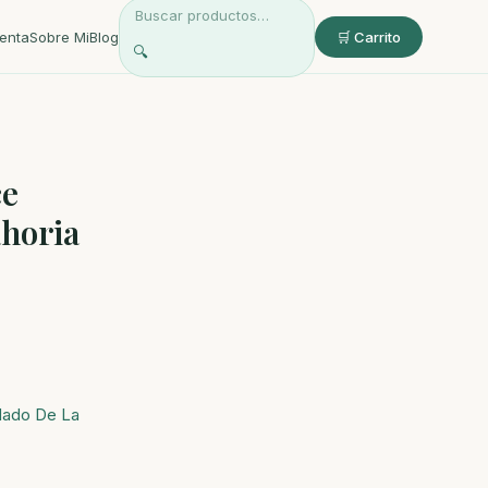
enta
Sobre Mi
Blog
🛒 Carrito
🔍
ce
ahoria
dado De La