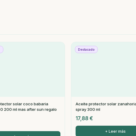
o
Destacado
otector solar coco babaria
Aceite protector solar zanahori
-20 200 ml mas after sun regalo
spray 300 ml
17,88
€
+ Leer más