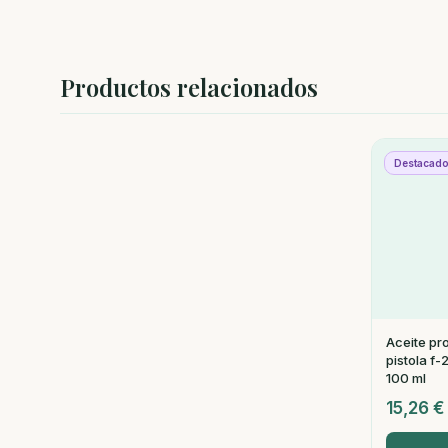
Productos relacionados
Destacad
Aceite pr
pistola f
100 ml
15,26
€