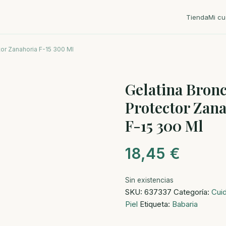
Tienda
Mi cu
tor Zanahoria F-15 300 Ml
Gelatina Bron
Protector Zan
F-15 300 Ml
18,45
€
Sin existencias
SKU:
637337
Categoría:
Cui
Piel
Etiqueta:
Babaria