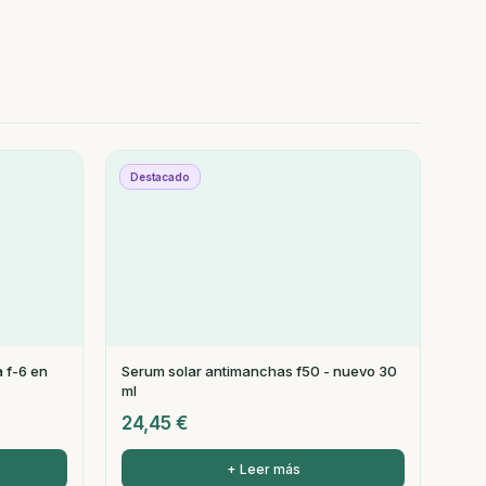
Destacado
a f-6 en
Serum solar antimanchas f50 - nuevo 30
ml
24,45
€
+ Leer más