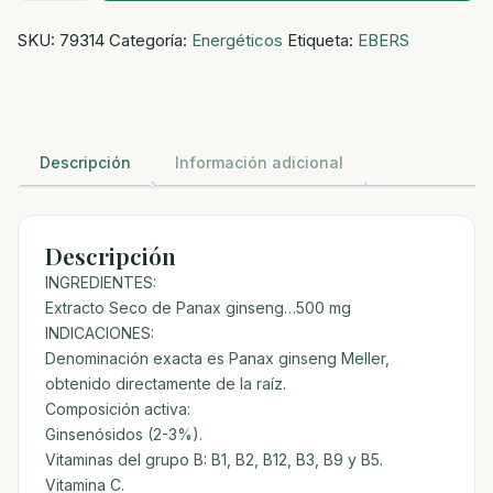
60CAPS
SKU:
79314
Categoría:
Energéticos
Etiqueta:
EBERS
500MG
cantidad
Descripción
Información adicional
Descripción
INGREDIENTES:
Extracto Seco de Panax ginseng…500 mg
INDICACIONES:
Denominación exacta es Panax ginseng Meller,
obtenido directamente de la raíz.
Composición activa:
Ginsenósidos (2-3%).
Vitaminas del grupo B: B1, B2, B12, B3, B9 y B5.
Vitamina C.