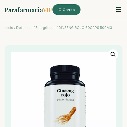
Parafarmacia
VIP
☰
🛒 Carrito
Inicio
/
Defensas
/
Energéticos
/ GINSENG ROJO 60CAPS 500MG