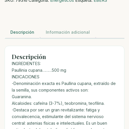
SKU:
79316
Categoría:
Energéticos
Etiqueta:
EBERS
CAPS
cantidad
Descripción
Información adicional
Descripción
INGREDIENTES:
Paullinia cupana………500 mg
INDICACIONES
-Denominación exacta es Paullina cupana, extraído de
la semilla, sus componentes activos son:
Guaranina.
Alcaloides: cafeína (3-7%), teobromina, teofilina.
-Destaca por ser un gran revitalizante: fatiga y
convalecencia, estimulante del sistema nervioso
central: astenias físicas e intelectuales. Es un buen