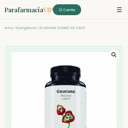
Parafarmacia
VIP
☰
🛒 Carrito
Inicio
/
Energéticos
/ GUARANA 500MG 60 CAPS