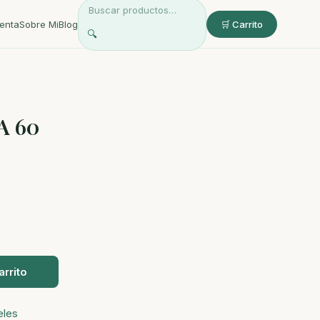
enta
Sobre Mi
Blog
🛒 Carrito
🔍
A 60
arrito
eles