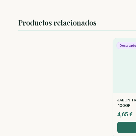
Productos relacionados
Destacad
JABON T
100GR
4,65
€