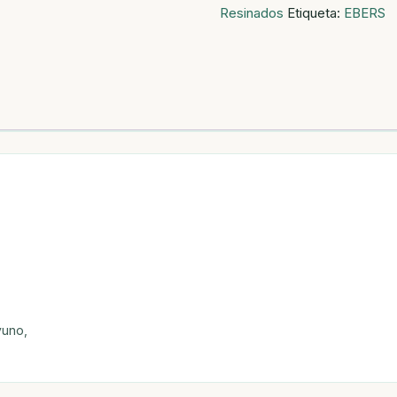
Resinados
Etiqueta:
EBERS
cantidad
yuno,