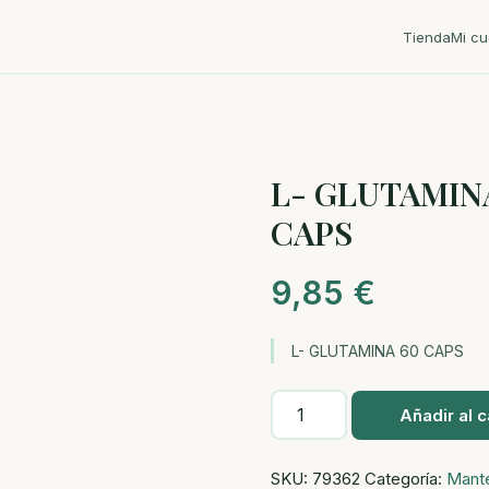
Tienda
Mi cu
L- GLUTAMIN
CAPS
9,85
€
L- GLUTAMINA 60 CAPS
L-
Añadir al c
GLUTAMINA
60
SKU:
79362
Categoría:
Mant
CAPS