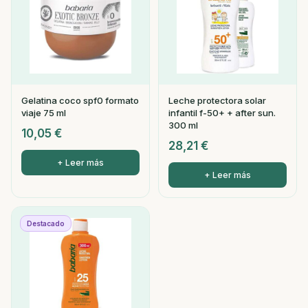
Gelatina coco spf0 formato
Leche protectora solar
viaje 75 ml
infantil f-50+ + after sun.
300 ml
10,05
€
28,21
€
+ Leer más
+ Leer más
Destacado