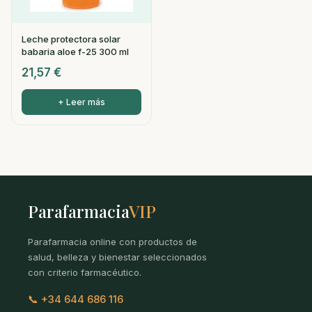
Leche protectora solar
babaria aloe f-25 300 ml
21,57
€
+ Leer más
Parafarmacia
VIP
Parafarmacia online con productos de
salud, belleza y bienestar seleccionados
con criterio farmacéutico.
📞 +34 644 686 116