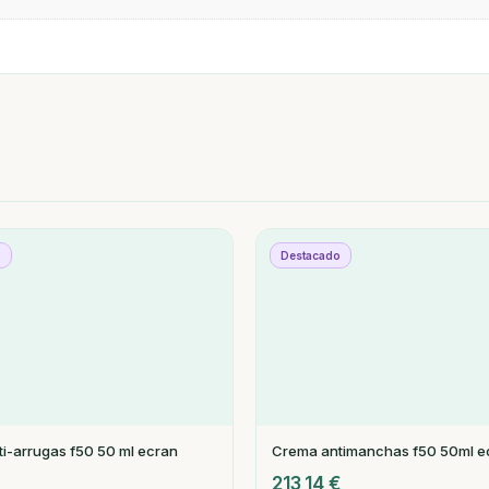
o
Destacado
i-arrugas f50 50 ml ecran
Crema antimanchas f50 50ml e
213,14
€