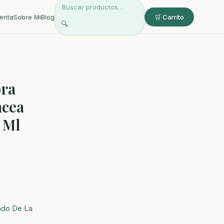
enta
Sobre Mi
Blog
🛒 Carrito
🔍
ora
ncea
5 Ml
ado De La