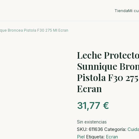
Tienda
Mi cu
que Broncea Pistola F30 275 Ml Ecran
Leche Protect
Sunnique Bro
Pistola F30 27
Ecran
31,77
€
Sin existencias
SKU:
611636
Categoría:
Cuid
Piel
Etiqueta:
Ecran