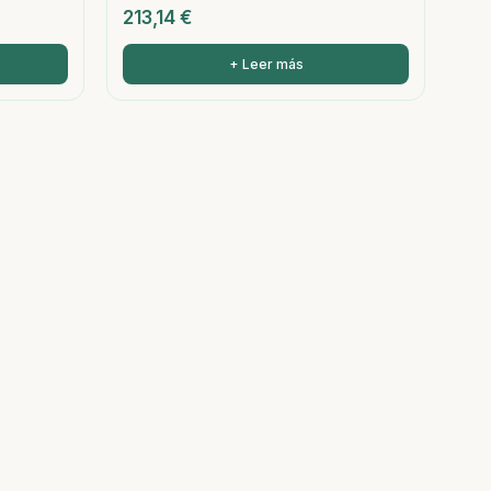
213,14
€
+ Leer más