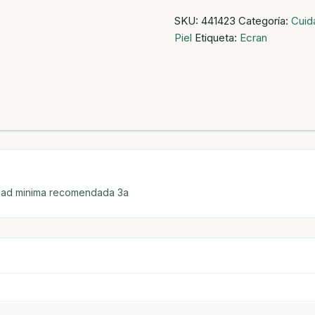
Sunnique
SKU:
441423
Categoría:
Cuid
Bruma
Piel
Etiqueta:
Ecran
F50
250ml
Ecran
cantidad
Edad minima recomendada 3a