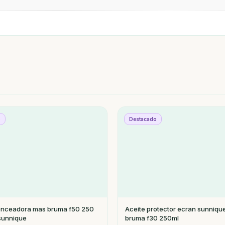
o
Destacado
onceadora mas bruma f50 250
Aceite protector ecran sunniqu
sunnique
bruma f30 250ml