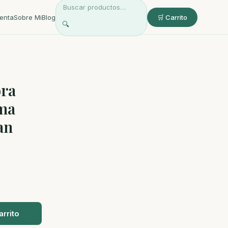
enta
Sobre Mi
Blog
🛒 Carrito
🔍
ora
ma
an
arrito