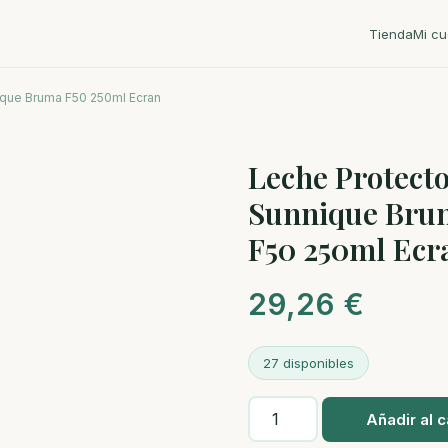
Tienda
Mi cu
ique Bruma F50 250ml Ecran
Leche Protect
Sunnique Bru
F50 250ml Ecr
29,26
€
27 disponibles
Leche
Añadir al c
Protectora