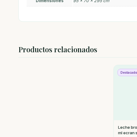
Dimensiones
95 × 70 × 295 cm
Productos relacionados
Destacad
Leche br
ml ecran 