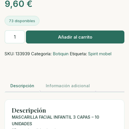
9,60
€
73 disponibles
Mascarilla
Añadir al carrito
Higiénica
Desechable
SKU:
133939
Categoría:
Botiquin
Etiqueta:
Spirit mobel
Infantil
3
Capas
-
10
Descripción
Información adicional
Unidades
cantidad
Descripción
MASCARILLA FACIAL INFANTIL 3 CAPAS – 10
UNIDADES