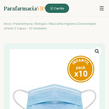
Parafarmacia
VIP
☰
🛒 Carrito
Inicio
/
Parafarmacia
/
Botiquin
/ Mascarilla Higiénica Desechable
Infantil 3 Capas – 10 Unidades