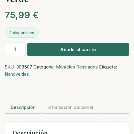
75,99
€
3 disponibles
Novelties
Añadir al carrito
-
Sugar
SKU:
308507
Categoría:
Manteles Resinados
Etiqueta:
Pop
Nsnovelties
Jewel
-
Verde
cantidad
Descripción
Información adicional
Descripción