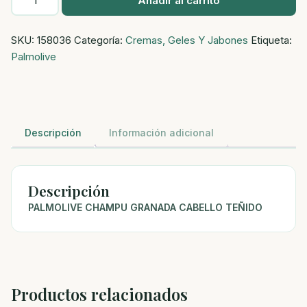
Añadir al carrito
Champu
Granada
SKU:
158036
Categoría:
Cremas, Geles Y Jabones
Etiqueta:
Cabello
Palmolive
Teñido
cantidad
Descripción
Información adicional
Descripción
PALMOLIVE CHAMPU GRANADA CABELLO TEÑIDO
Productos relacionados