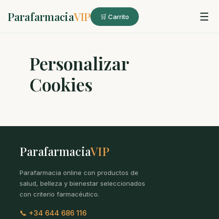
Parafarmacia
VIP
☰
🛒 Carrito
Personalizar
Cookies
Parafarmacia
VIP
Parafarmacia online con productos de
salud, belleza y bienestar seleccionados
con criterio farmacéutico.
📞 +34 644 686 116