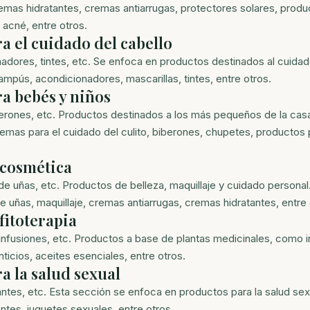
remas hidratantes, cremas antiarrugas, protectores solares, produ
 acné, entre otros.
a el cuidado del cabello
dores, tintes, etc. Se enfoca en productos destinados al cuidado
mpús, acondicionadores, mascarillas, tintes, entre otros.
a bebés y niños
erones, etc. Productos destinados a los más pequeños de la cas
emas para el cuidado del culito, biberones, chupetes, productos 
 cosmética
de uñas, etc. Productos de belleza, maquillaje y cuidado persona
 uñas, maquillaje, cremas antiarrugas, cremas hidratantes, entre 
fitoterapia
 infusiones, etc. Productos a base de plantas medicinales, como i
icios, aceites esenciales, entre otros.
a la salud sexual
cantes, etc. Esta sección se enfoca en productos para la salud se
antes, juguetes sexuales, entre otros.