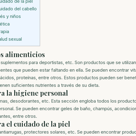
idado de la piel
uidado del cabello
és y niños
ética
rapia
alud sexual
 alimenticios
, suplementos para deportistas, etc. Son productos que se utiliz
trientes que pueden estar faltando en ella. Se pueden encontrar vi
ácidos, proteínas, entre otros. Estos productos pueden ser benef
nen suficientes nutrientes a través de su dieta.
a la higiene personal
as, desodorantes, etc. Esta sección engloba todos los producto
ersonal. Se pueden encontrar geles de baño, champús, acondici
ntes, entre otros.
a el cuidado de la piel
antiarrugas, protectores solares, etc. Se pueden encontrar produ