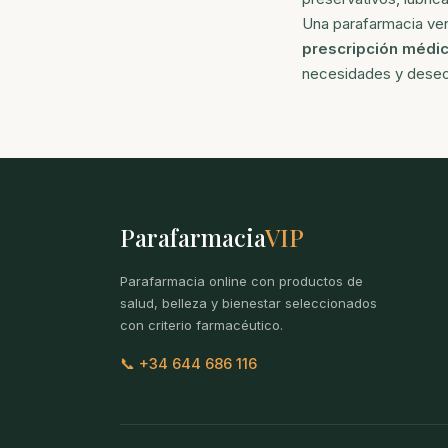
Una parafarmacia ven
prescripción médic
necesidades y deseo
Parafarmacia
VIP
Parafarmacia online con productos de
salud, belleza y bienestar seleccionados
con criterio farmacéutico.
📞 +34 644 686 116