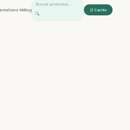
enta
Sobre Mi
Blog
🛒 Carrito
🔍