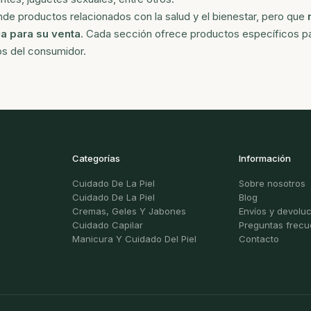
de productos relacionados con la salud y el bienestar, pero que
a para su venta
. Cada sección ofrece productos específicos pa
s del consumidor.
Categorías
Información
Cuidado De La Piel
Sobre nosotros
Cuidado De La Piel
Blog
Cremas, Geles Y Jabones
Envíos y devolu
Cuidado Capilar
Preguntas frecu
Manicura Y Cuidado Del Piel
Contacto