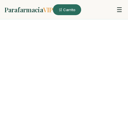
Parafarmacia
VIP
☰
🛒 Carrito