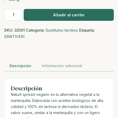
REFRIG
Añadir al carrito
NATURLI
SPREAD
SKU:
32001
Categoría:
Sustitutos lácteos
Etiqueta:
ESTILO
SANTIVERI
MANTEQUILLA
VEGAN
BIO
225
gr
Descripción
Información adicional
cantidad
Descripción
Naturli spread vegano es tu alternativa vegetal a la
mantequilla. Elaborada con aceites biológicos de alta
calidad y 100% sin lactosa ni derivados lácteos. El
sabor suave, similar a la mantequilla y con un ligero